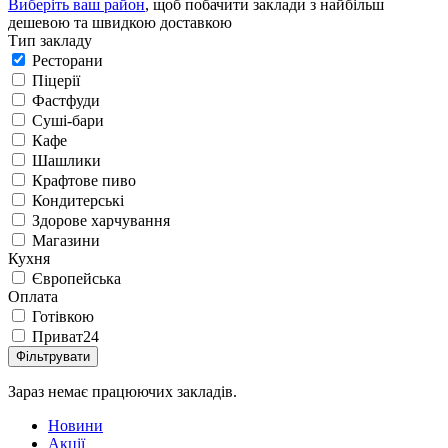
Виберіть ваш район
, щоб побачити заклади з найбільш
дешевою та швидкою доставкою
Тип закладу
Ресторани
Піцерії
Фастфуди
Суші-бари
Кафе
Шашлики
Крафтове пиво
Кондитерські
Здорове харчування
Магазини
Кухня
Європейська
Оплата
Готівкою
Приват24
Фільтрувати
Зараз немає працюючих закладів.
Новини
Акції