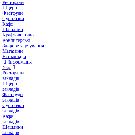
Ресторани
Піцерії
Фастфуди
Суші-бари
Кафе
Шашлики
Крафтове пиво
Кондитерські
Здорове харчування
Магазини
Всі заклади
Інформація
Укр
Ресторани
закладів
Піцерії
закладів
Фастфуди
закладів
Суші-бари
закладів
Кафе
закладів
Шашлики
закладів