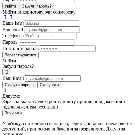
Увійти
Забули пароль?
Увійти використовуючи соцмережу
Ваше Iм'я
Ваш email
Телефон
Пароль
Повторіть пароль
Зареєструватися
Увійти
Забули пароль?
Ваш Email
Скинути пароль
Скасувати
Дякуємо
Зараз на вказану електронну пошту прийде повідомлення з
підтвердженням реєстрації
Зачинити
У зв'язку з поточною ситуацією, сервіс доставки тимчасово не
доступний, приносимо вибачення за незручності. Дякую за
розуміння!