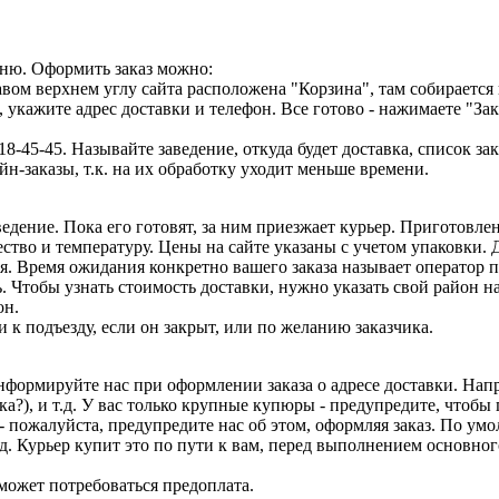
меню. Оформить заказ можно:
вом верхнем углу сайта расположена "Корзина", там собирается 
укажите адрес доставки и телефон. Все готово - нажимаете "Зак
18-45-45. Называйте заведение, откуда будет доставка, список зак
н-заказы, т.к. на их обработку уходит меньше времени.
ведение. Пока его готовят, за ним приезжает курьер. Приготов
ество и температуру. Цены на сайте указаны с учетом упаковки.
я. Время ожидания конкретно вашего заказа называет оператор 
ь. Чтобы узнать стоимость доставки, нужно указать свой район на
он.
 к подъезду, если он закрыт, или по желанию заказчика.
нформируйте нас при оформлении заказа о адресе доставки. Напр
ка?), и т.д. У вас только крупные купюры - предупредите, чтобы
.) - пожалуйста, предупредите нас об этом, оформляя заказ. По у
.д. Курьер купит это по пути к вам, перед выполнением основного
) может потребоваться предоплата.