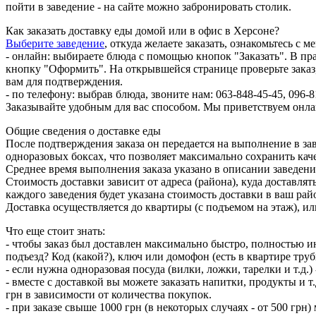
пойти в заведение - на сайте можно забронировать столик.
Как заказать доставку еды домой или в офис в Херсоне?
Выберите заведение
, откуда желаете заказать, ознакомьтесь с 
- онлайн: выбираете блюда с помощью кнопок "Заказать". В пра
кнопку "Оформить". На открывшейся странице проверьте заказ, 
вам для подтверждения.
- по телефону: выбрав блюда, звоните нам: 063-848-45-45, 096-8
Заказывайте удобным для вас способом. Мы приветствуем онлай
Общие сведения о доставке еды
После подтверждения заказа он передается на выполнение в за
одноразовых боксах, что позволяет максимально сохранить кач
Среднее время выполнения заказа указано в описании заведени
Стоимость доставки зависит от адреса (района), куда доставлят
каждого заведения будет указана стоимость доставки в ваш рай
Доставка осуществляется до квартиры (с подъемом на этаж), или
Что еще стоит знать:
- чтобы заказ был доставлен максимально быстро, полностью и
подъезд? Код (какой?), ключ или домофон (есть в квартире труб
- если нужна одноразовая посуда (вилки, ложки, тарелки и т.д
- вместе с доставкой вы можете заказать напитки, продукты и т
грн в зависимости от количества покупок.
- при заказе свыше 1000 грн (в некоторых случаях - от 500 грн