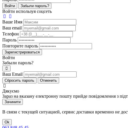
Войти
Забыли пароль?
Войти используя соцсеть
Ваше Имя
Ваш email
Телефон
Пароль
Повторите пароль
Зарегистрироваться
Войти
Забыли пароль?
Ваш Email
Сбросить пароль
Отменить
Дякуємо
Зараз на вказану електронну пошту прийде повідомлення з під
Зачинити
В связи с текущей ситуацией, сервис доставки временно не до
Ok
063 848 45 45