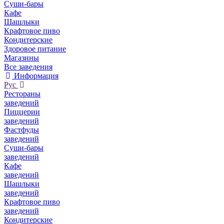
Суши-бары
Кафе
Шашлыки
Крафтовое пиво
Кондитерские
Здоровое питание
Магазины
Все заведения
Информация
Рус
Рестораны
заведений
Пиццерии
заведений
Фастфуды
заведений
Суши-бары
заведений
Кафе
заведений
Шашлыки
заведений
Крафтовое пиво
заведений
Кондитерские