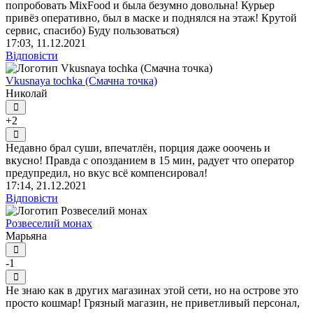
попробовать MixFood и была безумно довольна! Курьер
привёз оперативно, был в маске и поднялся на этаж! Крутой
сервис, спасибо) Буду пользоваться)
17:03, 11.12.2021
Відповісти
Vkusnaya tochka (Смачна точка)
Николай
+2
Недавно брал суши, впечатлён, порция даже ооочень и
вкусно! Правда с опозданием в 15 мин, радует что оператор
предупредил, но вкус всё компенсировал!
17:14, 21.12.2021
Відповісти
Розвеселий монах
Марьяна
-1
Не знаю как в других магазинах этой сети, но на острове это
просто кошмар! Грязный магазин, не приветливый персонал,