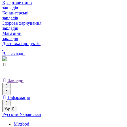
Крафтове пиво
закладів
Кондитерські
закладів
Здорове харчування
закладів
Магазини
закладів
Доставка продуктів
Всі заклади
Заклади
Інформація
Укр
Русский
Українська
Mixfood