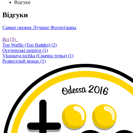
Відгуки
Відгуки
Самые свежие
Лучшие
Фотоотзывы
Bсі (5)
Top Waffle (Топ Ваффл) (2)
Осетинські пироги (1)
Vkusnaya tochka (Смачна точка) (1)
Розвеселий монах (1)